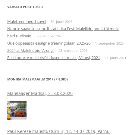
VÄRSKED POSTITUSED
Maletreeningud suvel
30. juuni 2026
Noorte saavutusspordi statistika Eesti Maleliidu poolt tõi meile
häid uudiseid!
5. oktoober 2025
Uue õppeaasta esialgne treeningplaan 2025-26
1. september 2025
2024.a. Maleklubis “Areng”
23. oktoober 2024
Eesti noorte meistrivõistlused kiirmales, Viimsi, 2021
27. juuni 2021
MONIKA MALEMAAILM 2017 (PILDID)
Malelaager Madsal, 3.-8.08.2020
Paul Kerese mälestusturniir, 12.-14.07.2019, Pärnu