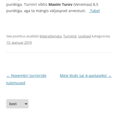
punktiga. Turniiri võitis
Maxim Turov
(Venemaa) 8,5
punktiga, aga ta mängis väljaspool arvestust.
Tabel
See postitus avaldati
Määratlemata
,
Turniirid
,
Uudised
kategoorias
15. jaanuar 2019
.
Postituste
←
Novembri turniiride
Meie klubi sai 4-aastaseks!
→
töölaud
tulemused
Vali
keel