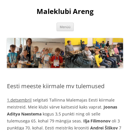
Liigu
sisu
Maleklubi Areng
juurde
Menüü
Eesti meeste kiirmale mv tulemused
1.detsembril
selgitati Tallinna Malemajas Eesti kiirmale
meistreid. Meie klubi värve kaitsesid kaks vaprat.
Joonas
Aditya Naestema
kogus 3,5 punkti ning oli selle
tulemusega 65. kohal 79 mängija seas.
Ilja Filimonov
oli 3
punktiga 70. kohal. Eesti meistriks krooniti
Andrei Šiškov
7