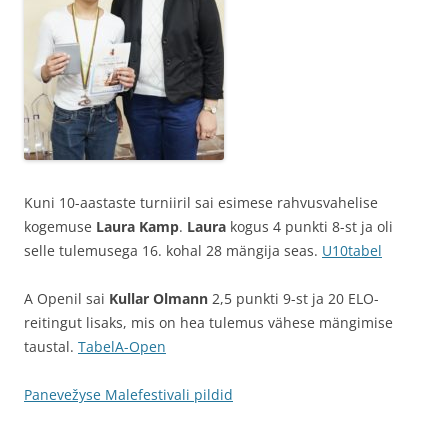
Kuni 10-aastaste turniiril sai esimese rahvusvahelise
kogemuse
Laura Kamp
.
Laura
kogus 4 punkti 8-st ja oli
selle tulemusega 16. kohal 28 mängija seas.
U10tabel
A Openil sai
Kullar Olmann
2,5 punkti 9-st ja 20 ELO-
reitingut lisaks, mis on hea tulemus vähese mängimise
taustal.
TabelA-Open
Panevežyse Malefestivali pildid