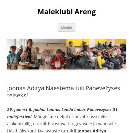
Liigu
sisu
Maleklubi Areng
juurde
Menüü
Joonas Aditya Naestema tuli Panevežyses
teiseks!
29. juunist 6. juulini toimus Leedu linnas Panevežyses 31.
malefestival.
Mängisime neljal erineval klassikalise
ajakontrolliga turniiril vastavalt tugevusele ja vanusele.
Hästi läks kuni 14-aastaste turniiril
Joonas Aditya