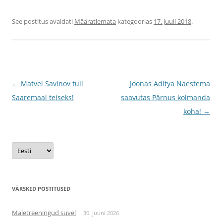
See postitus avaldati
Määratlemata
kategoorias
17. juuli 2018
.
Postituste
←
Matvei Savinov tuli
Joonas Aditya Naestema
töölaud
Saaremaal teiseks!
saavutas Pärnus kolmanda
koha!
→
Vali
keel
VÄRSKED POSTITUSED
Maletreeningud suvel
30. juuni 2026