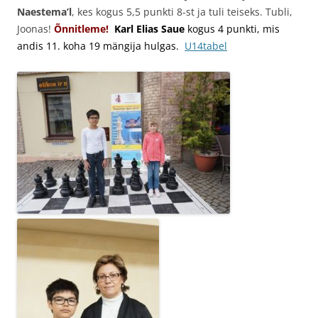
Naestema’l
, kes kogus 5,5 punkti 8-st ja tuli teiseks. Tubli,
Joonas!
Õnnitleme!
Karl Elias Saue
kogus 4 punkti, mis
andis 11. koha 19 mängija hulgas.
U14tabel