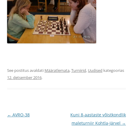
See postitus avaldati
Määratlemata
,
Turniirid
,
Uudised
kategoorias
12. detsember 2016
.
Postituste
←
AVRO-38
Kuni 8-aastaste võistkondlik
töölaud
maleturniir Kohtla-Järvel
→