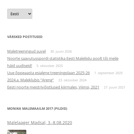
Vali
keel
VÄRSKED POSTITUSED
Maletreeningud suvel
30. juuni 2026
Noorte saavutusspordi statistika Eesti Maleliidu poolt tõi meile
häid uudiseid!
5. oktoober 2025
Uue õppeaasta esialgne treeningplaan 2025-26
1. september 2025
2024.a. Maleklubis “Areng”
23. oktoober 2024
Eesti noorte meistrivõistlused kiirmales, Viimsi, 2021
27. juuni 2021
MONIKA MALEMAAILM 2017 (PILDID)
Malelaager Madsal, 3.-8.08.2020