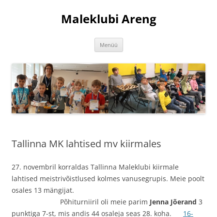
Liigu
sisu
Maleklubi Areng
juurde
Menüü
Tallinna MK lahtised mv kiirmales
27. novembril korraldas Tallinna Maleklubi kiirmale
lahtised meistrivõistlused kolmes vanusegrupis. Meie poolt
osales 13 mängijat.
Põhiturniiril oli meie parim
Jenna Jõerand
3
punktiga 7-st, mis andis 44 osaleja seas 28. koha.
16-