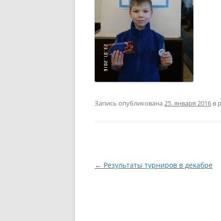
Запись опубликована
25. января 2016
в 
Навигация
←
Результаты турниров в декабре
по
записям