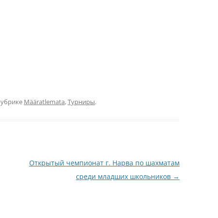
рубрике
Määratlemata
,
Турниры
.
Открытый чемпионат г. Нарва по шахматам
среди младших школьников
→